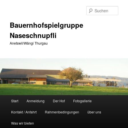
Zum
primären
Such
Inhalt
springen
Bauernhofspielgruppe
Naseschnupfli
Anetswil/Wängi Thurgau
Hauptmenü
Start
Anmeldung
Der Hof
Fotogallerie
Kontakt / Anfahrt
Rahmenbedingungen
über uns
Was wir bieten