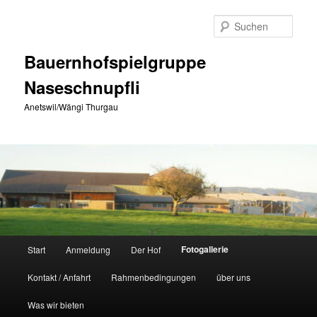
Zum
primären
Such
Inhalt
springen
Bauernhofspielgruppe
Naseschnupfli
Anetswil/Wängi Thurgau
Hauptmenü
Fotogallerie
Start
Anmeldung
Der Hof
Kontakt / Anfahrt
Rahmenbedingungen
über uns
Was wir bieten